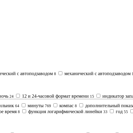
ический с автоподзаводом
механический с автоподзаводом
8
ночь
12 и 24-часовой формат времени
индикатор зап
24
15
ильник
минуты
компас
дополнительный показа
64
769
8
ое время
функция логарифмической линейки
год
8
33
55