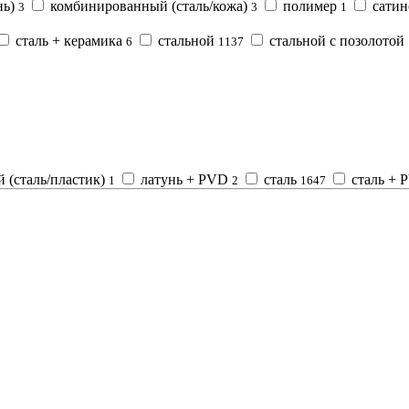
нь)
комбинированный (сталь/кожа)
полимер
сати
3
3
1
сталь + керамика
стальной
стальной с позолотой
6
1137
(сталь/пластик)
латунь + PVD
сталь
сталь +
1
2
1647