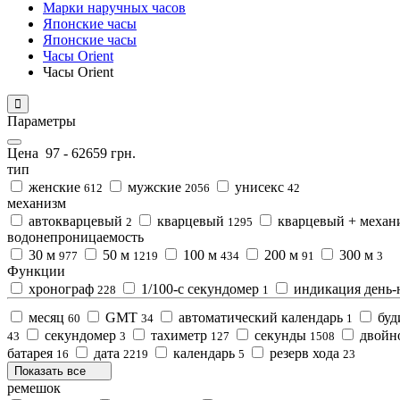
Марки наручных часов
Японские часы
Японские часы
Часы Orient
Часы Orient
Параметры
Цена
97
-
62659
грн.
тип
женские
мужские
унисекс
612
2056
42
механизм
автокварцевый
кварцевый
кварцевый + механ
2
1295
водонепроницаемость
30 м
50 м
100 м
200 м
300 м
977
1219
434
91
3
Функции
хронограф
1/100-с секундомер
индикация день-
228
1
месяц
GMT
автоматический календарь
буд
60
34
1
секундомер
тахиметр
секунды
двойн
43
3
127
1508
батарея
дата
календарь
резерв хода
16
2219
5
23
Показать все
ремешок