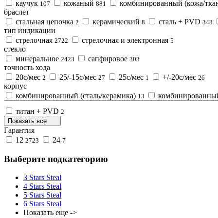
каучук
кожаный
комбинированный (кожа/тка
107
881
браслет
cтальная цепочка
керамический
сталь + PVD
2
8
348
тип индикации
стрелочная
стрелочная и электронная
2722
5
стекло
минеральное
сапфировое
2423
303
точность хода
20с/мес
25/-15с/мес
25с/мес
+/-20с/мес
2
27
1
26
корпус
комбинированный (сталь/керамика)
комбинированный 
13
титан + PVD
2
Показать все
Гарантия
12
24
2723
7
Выберите подкатегорию
3 Stars Steal
4 Stars Steal
5 Stars Steal
6 Stars Steal
Показать еще ->