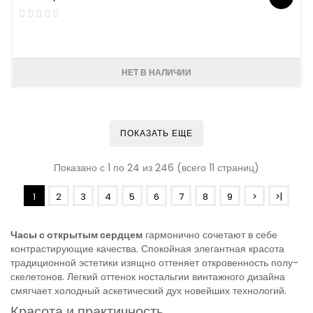
НЕТ В НАЛИЧИИ
ПОКАЗАТЬ ЕЩЕ
Показано с 1 по 24 из 246 (всего 11 страниц)
1
2
3
4
5
6
7
8
9
>
>|
Часы с открытым сердцем
гармонично сочетают в себе
контрастирующие качества. Спокойная элегантная красота
традиционной эстетики изящно оттеняет откровенность полу-
скелетонов. Легкий оттенок ностальгии винтажного дизайна
смягчает холодный аскетический дух новейших технологий.
Красота и практичность