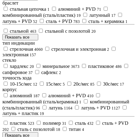
браслет
cтальная цепочка
алюминий + PVD
1
71
комбинированный (сталь/пластик)
латунный
19
17
латунь + PVD
сталь + PVD
сталь + керамика
52
783
1
стальной
стальной с позолотой
463
20
Показать все
тип индикации
стрелочная
стрелочная и электронная
4060
2
электронная
157
стекло
xардлекс
минеральное
пластиковое
20
3673
486
сапфировое
сафлекс
37
2
точность хода
10-15с/мес
15с/мес
20с/мес
30с/мес
12
5
85
17
корпус
алюминий
алюминий + PVD
187
410
комбинированный (сталь/керамика)
комбинированный
1
(сталь/пластик)
латунь
латунь + PVD
96
1164
1127
латунь + пластик
19
пластик
полимер
сталь
сталь + PVD
523
31
432
сталь с позолотой
титан
202
18
4
Показать все