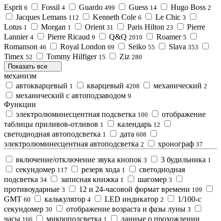
Esprit
Fossil
Guardo
Guess
Hugo Boss
6
4
499
14
2
Jacques Lemans
Kenneth Cole
Le Chic
112
6
3
Lotus
Morgan
Orient
Paris Hilton
Pierre
1
1
31
23
Lannier
Pierre Ricaud
Q&Q
Roamer
4
9
2010
5
Romanson
Royal London
Seiko
Slava
46
69
55
353
Timex
Tommy Hilfiger
Ziz
52
15
280
Показать все
механизм
автокварцевый
кварцевый
механический
1
4208
2
механический с автоподзаводом
9
Функции
электролюминесцентная подсветка
отображение
100
таблицы приливов-отливов
календарь
1
12
светодиодная автоподсветка
дата
1
608
электролюминесцентная автоподсветка
хронограф
2
37
включение/отключение звука кнопок
3 будильника
3
1
секундомер
резерв хода
светодиодная
117
1
подсветка
записная книжка
шагомер
34
1
3
противоударные
12 и 24-часовой формат времени
3
109
GMT
калькулятор
LED индикатор
1/100-с
60
4
2
секундомер
отображение возраста и фазы луны
30
3
часы
микроподсветка
данные о прохождении
166
1