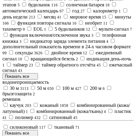
этапов
будильник
солнечная батарея
5
116
18
автоматический календарь
год
калориметр
97
27
1
день недели
месяц
мировое время
минуты
213
41
15
функция повтора сигнала
необрит
166
16
11
тахиметр
EOL
5 будильников
мульти-сигнал
9
1
12
7
функция включения/отключения звука
телефонная
3
книжка
индикатор зарядa элемента питания
3
4
дополнительный показатель времени в 24-х часовом формате
секунды
двойное время
ежедневный
99
3626
12
сигнал
вращающийся безель
индикация день-ночь
10
2
таймер
таймер обратного отсчёта
ежечасный
1
23
45
сигнал
43
Показать все
водонепроницаемость
30 м
50 м
100 м
200 м
3113
650
427
6
брызгозащита
2
ремешок
каучук
кожаный
комбинированный (кожа/
203
1858
латунный)
комбинированный (кожа/ткань)
пластик
1
4
полимер
сатиновый
41
432
45
силиконовый
тканевый
117
71
Показать все