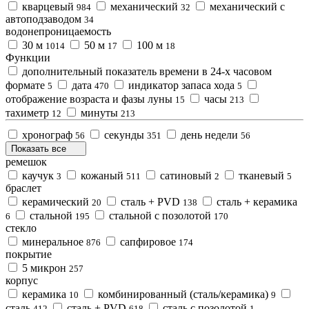
кварцевый
механический
механический с
984
32
автоподзаводом
34
водонепроницаемость
30 м
50 м
100 м
1014
17
18
Функции
дополнительный показатель времени в 24-х часовом
формате
дата
индикатор запаса хода
5
470
5
отображение возраста и фазы луны
часы
15
213
тахиметр
минуты
12
213
хронограф
секунды
день недели
56
351
56
Показать все
ремешок
каучук
кожаный
сатиновый
тканевый
3
511
2
5
браслет
керамический
сталь + PVD
сталь + керамика
20
138
стальной
стальной с позолотой
6
195
170
стекло
минеральное
сапфировое
876
174
покрытие
5 микрон
257
корпус
керамика
комбинированный (сталь/керамика)
10
9
сталь
сталь + PVD
сталь с позолотой
412
618
1