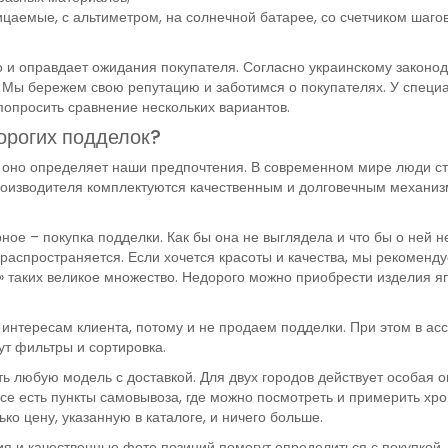
емые, с альтиметром, на солнечной батарее, со счетчиком шагов и
 и оправдает ожидания покупателя. Согласно украинскому законод
. Мы бережем свою репутацию и заботимся о покупателях. У специ
опросить сравнение нескольких вариантов.
орогих подделок?
ю оно определяет наши предпочтения. В современном мире люди ст
роизводителя комплектуются качественным и долговечным механиз
ое – покупка подделки. Как бы она не выглядела и что бы о ней не
 распространяется. Если хочется красоты и качества, мы рекомен
» таких великое множество. Недорого можно приобрести изделия я
 интересам клиента, потому и не продаем подделки. При этом в а
ут фильтры и сортировка.
ть любую модель с доставкой. Для двух городов действует особая о
ессе есть пункты самовывоза, где можно посмотреть и примерить х
ко цену, указанную в каталоге, и ничего больше.
я и качественные фото позиций помогут определиться с покупкой.