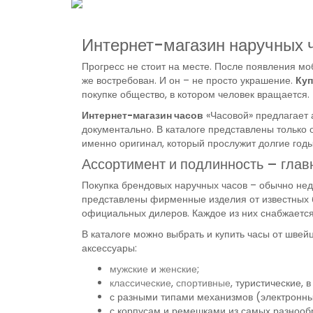
Интернет-магазин наручных 
Прогресс не стоит на месте. После появления моб
же востребован. И он – не просто украшение.
Куп
покупке общество, в котором человек вращается. 
Интернет-магазин часов
«Часовой» предлагает 
документально. В каталоге представлены только 
именно оригинал, который прослужит долгие годы
Ассортимент и подлинность – гла
Покупка брендовых наручных часов – обычно нед
представлены фирменные изделия от известных б
официальных дилеров. Каждое из них снабжается 
В каталоге можно выбрать и купить часы от швей
аксессуары:
мужские
и
женские
;
классические
,
спортивные
, туристические, 
с разными типами механизмов (электронны
с корпусам и ремешками из самых разнооб