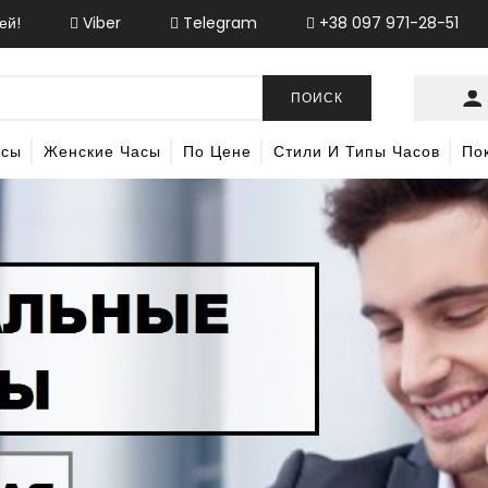
ей!
Viber
Telegram
+38 097 971-28-51
ПОИСК
асы
Женские Часы
По Цене
Стили И Типы Часов
По