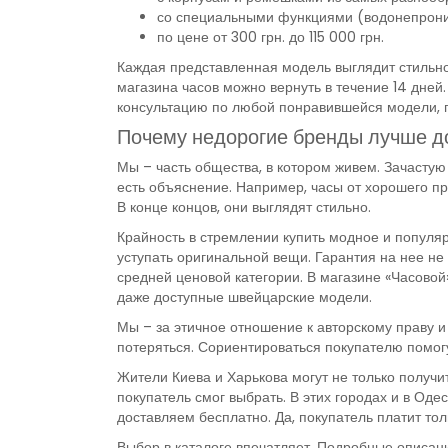
со специальными функциями (водонепроница
по цене от 300 грн. до 115 000 грн.
Каждая представленная модель выглядит стильно
магазина часов можно вернуть в течение 14 дней
консультацию по любой понравившейся модели, п
Почему недорогие бренды лучше д
Мы – часть общества, в котором живем. Зачасту
есть объяснение. Например, часы от хорошего п
В конце концов, они выглядят стильно.
Крайность в стремлении купить модное и популярн
уступать оригинальной вещи. Гарантия на нее не
средней ценовой категории. В магазине «Часовой
даже доступные швейцарские модели.
Мы – за этичное отношение к авторскому праву и
потеряться. Сориентироваться покупателю помог
Жители Киева и Харькова могут не только получи
покупатель смог выбрать. В этих городах и в Од
доставляем бесплатно. Да, покупатель платит толь
Выбор в каталоге впечатляет. Подробные описани