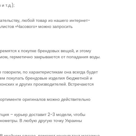
 т.д.);
ательству, любой товар из нашего интернет-
алистов «Часового» можно запросить
ремятся к покупке брендовых вещей, и этому
мом, герметично закрываются от попадания воды.
 говорили, по характеристикам она всегда будет
дуем покупать брендовые изделия бюджетной и
понских и других производителей. Встречаются
ссортименте оригиналов можно действительно
пция – курьер доставит 2-3 модели, чтобы
ронометры. В любую другую точку Украины
 В крайнем случае, поможет консультант магазина