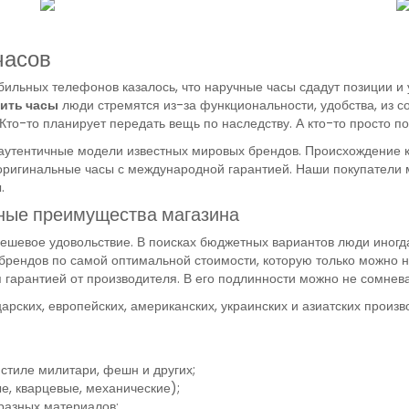
часов
ильных телефонов казалось, что наручные часы сдадут позиции и у
ить часы
люди стремятся из-за функциональности, удобства, из со
Кто-то планирует передать вещь по наследству. А кто-то просто по
аутентичные модели известных мировых брендов. Происхождение 
оригинальные часы с международной гарантией. Наши покупатели м
.
вные преимущества магазина
ешевое удовольствие. В поисках бюджетных вариантов люди иногда
рендов по самой оптимальной стоимости, которую только можно най
гарантией от производителя. В его подлинности можно не сомнева
царских, европейских, американских, украинских и азиатских прои
в стиле милитари, фешн и других;
е, кварцевые, механические);
разных материалов;