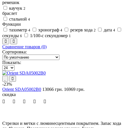
ремешок
каучук
2
браслет
стальной
4
Функции
тахиметр
хронограф
резерв хода
дата
4
4
2
4
секунды
1/100-с секундомер
6
1
Сравнение товаров (0)
Сортировка:
Показать:
-23%
Orient SDA05002B0
13066 грн.
16969 грн.
скидка
Стрелки и метки с люминесцентным покрытием. Запас хода