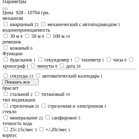
Параметры
Цена
928
-
10704
грн.
механизм
кварцевый
механический с автоподзаводом
22
5
водонепроницаемость
30 м
50 м
100 м
8
9
10
ремешок
кожаный
6
Функции
будильник
секундомер
тахиметр
часы
1
1
1
8
хронограф
минуты
дата
1
8
26
секунды
автоматический календарь
23
1
Показать все
браслет
стальной
титановый
2
19
тип индикации
стрелочная
стрелочная и электронная
26
1
стекло
минеральное
сапфировое
22
5
точность хода
25/-15с/мес
+/-20с/мес
3
1
корпус