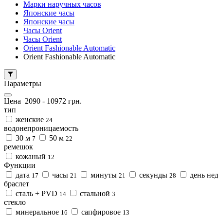
Марки наручных часов
Японские часы
Японские часы
Часы Orient
Часы Orient
Orient Fashionable Automatic
Orient Fashionable Automatic
Параметры
Цена
2090
-
10972
грн.
тип
женские
24
водонепроницаемость
30 м
50 м
7
22
ремешок
кожаный
12
Функции
дата
часы
минуты
секунды
день не
17
21
21
28
браслет
сталь + PVD
стальной
14
3
стекло
минеральное
сапфировое
16
13