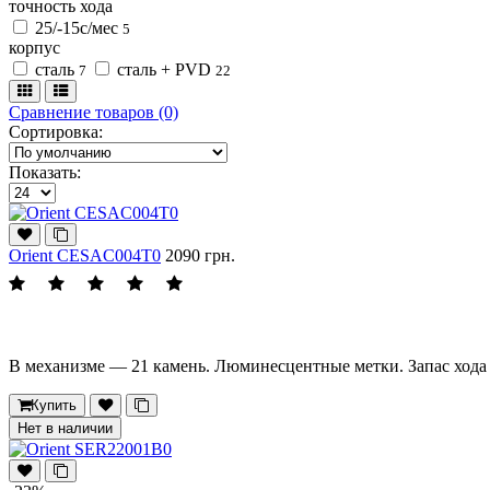
точность хода
25/-15с/мес
5
корпус
сталь
сталь + PVD
7
22
Сравнение товаров (0)
Сортировка:
Показать:
Orient CESAC004T0
2090 грн.
В механизме — 21 камень. Люминесцентные метки. Запас хода 4
Купить
Нет в наличии