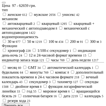
Цена
97
-
62659
грн.
тип
женские
мужские
унисекс
612
2056
42
механизм
автокварцевый
кварцевый
кварцевый +
2
1295
механический с автоподзаводом
механический с
8
автоподзаводом
1422
водонепроницаемость
30 м
50 м
100 м
200 м
300 м
977
1219
434
91
3
Функции
хронограф
1/100-с секундомер
индикация
228
1
день-ночь
12 и 24-часовой формат времени
24
15
индикатор запаса хода
часы
день недели
121
769
1217
месяц
GMT
автоматический календарь
60
34
1
будильник
минуты
компас
дополнительный
64
769
8
показатель времени в 24-х часовом формате
вечный
218
календарь
секундомер
тахиметр
секунды
43
3
127
двойное время
функция логарифмической
1508
8
линейки
год
мировое время
вращающийся
33
55
6
безель
солнечная батарея
дата
календарь
29
16
2219
5
резерв хода
23
Показать все