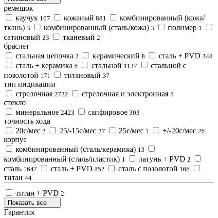
ремешок
каучук
кожаный
комбинированный (кожа/
107
881
ткань)
комбинированный (сталь/кожа)
полимер
3
3
1
сатиновый
тканевый
23
2
браслет
cтальная цепочка
керамический
сталь + PVD
2
8
348
сталь + керамика
стальной
стальной с
6
1137
позолотой
титановый
171
37
тип индикации
стрелочная
стрелочная и электронная
2722
5
стекло
минеральное
сапфировое
2423
303
точность хода
20с/мес
25/-15с/мес
25с/мес
+/-20с/мес
2
27
1
26
корпус
комбинированный (сталь/керамика)
13
комбинированный (сталь/пластик)
латунь + PVD
1
2
сталь
сталь + PVD
сталь с позолотой
1647
852
166
титан
44
титан + PVD
2
Показать все
Гарантия