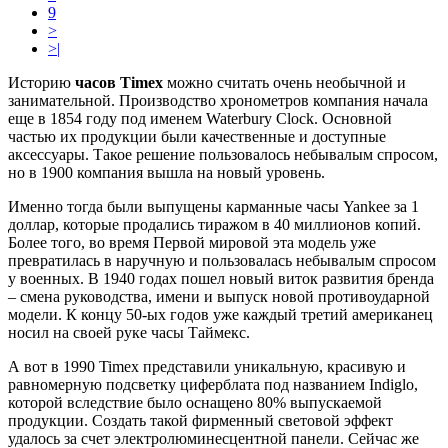
9
>
>|
Историю
часов Timex
можно считать очень необычной и
занимательной. Производство хронометров компания начала
еще в 1854 году под именем Waterbury Clock. Основной
частью их продукции были качественные и доступные
аксессуары. Такое решение пользовалось небывалым спросом,
но в 1900 компания вышла на новый уровень.
Именно тогда были выпущены карманные часы Yankee за 1
доллар, которые продались тиражом в 40 миллионов копий.
Более того, во время Первой мировой эта модель уже
превратилась в наручную и пользовалась небывалым спросом
у военных. В 1940 годах пошел новый виток развития бренда
– смена руководства, имени и выпуск новой противоударной
модели. К концу 50-ых годов уже каждый третий американец
носил на своей руке часы Таймекс.
А вот в 1990 Timex представили уникальную, красивую и
равномерную подсветку циферблата под названием Indiglo,
которой вследствие было оснащено 80% выпускаемой
продукции. Создать такой фирменный световой эффект
удалось за счет электролюминесцентной панели. Сейчас же