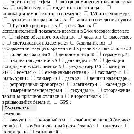
сплит-хронограф
электролюминесцентная подсветка
54
глубиномер
индикатор запаса хода
547
2
11
индикация зимнего/летнего времени
1/20-с секундомер
3
9
функция повтора сигнала
монитор измерения пульса
81
fly-back хронограф
яхт-таймер
7
15
4
дополнительный показатель времени в 24-х часовом формате
таймер обратного отсчёта
часы
высотомер
48
136
313
светодиодная подсветка
будильник
5
24
183
отображение текущего времени в 3-х разных часовых поясах
3
солнечная батарея
двойное время
термометр
3
10
24
индикация день-ночь
день недели
функция
9
179
логарифмической линейки
секундомер
минуты
3
136
компас
ежедневный сигнал
тахиметр
313
33
3
41
Start&Split
таймер
дата
вечный календарь
16
40
521
5
ретроградный хронограф
альтиметр
календарь
1
4
24
измерение температуры
секунды
отображение
4
776
таблицы приливов-отливов
вибросигнал
6
8
вращающийся безель
GPS
31
6
Показать все
ремешок
каучук
кожаный
комбинированный (каучук/
124
324
сталь)
комбинированный (кожа/ткань)
пластик
1
4
1
полимер
сатиновый
118
3