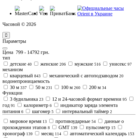
Часовой © 2026
Параметры
Цена
799
-
14792
грн.
тип
детские
женские
мужские
унисекс
40
206
516
97
механизм
кварцевый
механический с автоподзаводом
843
20
водонепроницаемость
30 м
50 м
100 м
200 м
337
231
260
34
Функции
3 будильника
12 и 24-часовой формат времени
23
95
год
калориметр
индикатор зарядa элемента
91
6
питания
шагомер
интервальный таймер
6
5
2
мировое время
противоударные
данные о
13
54
прохождении этапов
GMT
пульсометр
8
139
15
хронограф
месяц
автоматический календарь
139
114
153