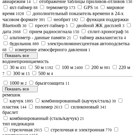
авиарежим
отображение таблицы приливов-отливов
14
130
яхт-таймер
термометр
GPS
мировое
88
173
16
время
дополнительный показатель времени в 24-х
1028
часовом формате
необрит
функция поддержки
391
192
Bluetooth
пресет-таймер
двойной ЖК дисплей
30
5
3
дата
прием радиосигнала
сплит-хронограф
2668
150
56
альтиметр - данные памяти
таймер аквалангиста
21
4
будильник
электролюминесцентная автоподсветка
889
измерение атмосферного давления
68
1
Показать все
водонепроницаемость
30 м
50 м
100 м
200 м
220 м
431
1192
2400
981
300 м
500 м
7
15
4
1000 м
брызгозащита
2
11
Показать все
ремешок
каучук
комбинированный (каучук/сталь)
1895
30
пластик
полимер
силиконовый
144
2613
341
браслет
комбинированный (сталь/каучук)
21
тип индикации
стрелочная
стрелочная и электронная
2915
770