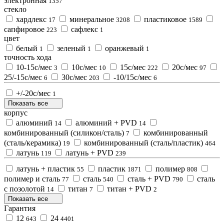
электронная
1357
стекло
xардлекс
минеральное
пластиковое
17
3208
1589
сапфировое
сафлекс
223
1
цвет
белый
зеленый
оранжевый
1
1
1
точность хода
10-15с/мес
10с/мес
15с/мес
20с/мес
3
10
222
97
25/-15с/мес
30с/мес
-10/15с/мес
6
203
6
+/-20с/мес
1
Показать все
корпус
алюминий
алюминий + PVD
14
14
комбинированный (силикон/сталь)
комбинированный
7
(сталь/керамика)
комбинированный (сталь/пластик)
19
464
латунь
латунь + PVD
119
239
латунь + пластик
пластик
полимер
55
1871
808
полимер и сталь
сталь
сталь + PVD
сталь
77
540
790
с позолотой
титан
титан + PVD
14
7
2
Показать все
Гарантия
12
24
643
4401