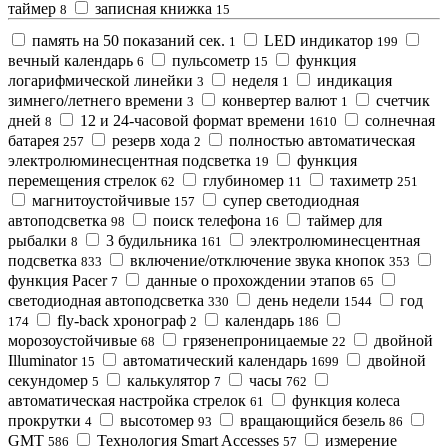
таймер
записная книжка
8
15
память на 50 показаний сек.
LED индикатор
1
199
вечный календарь
пульсометр
функция
6
15
логарифмической линейки
неделя
индикация
3
1
зимнего/летнего времени
конвертер валют
счетчик
3
1
дней
12 и 24-часовой формат времени
солнечная
8
1610
батарея
резерв хода
полностью автоматическая
257
2
электролюминесцентная подсветка
функция
19
перемещения стрелок
глубиномер
тахиметр
62
11
251
магнитоустойчивые
супер светодиодная
157
автоподсветка
поиск телефона
таймер для
98
16
рыбалки
3 будильника
электролюминесцентная
8
161
подсветка
включение/отключение звука кнопок
833
353
функция Pacer
данные о прохождении этапов
7
65
светодиодная автоподсветка
день недели
год
330
1544
fly-back хронограф
календарь
174
2
186
морозоустойчивые
грязенепроницаемые
двойной
68
22
Illuminator
автоматический календарь
двойной
15
1699
секундомер
калькулятор
часы
5
7
762
автоматическая настройка стрелок
функция колеса
61
прокрутки
высотомер
вращающийся безель
4
93
86
GMT
Технология Smart Accesses
измерение
586
57