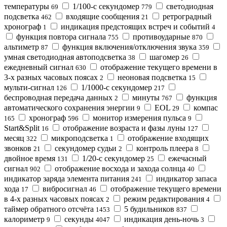
температуры
1/100-с секундомер
светодиодная
69
779
подсветка
входящие сообщения
ретроградный
462
21
хронограф
индикация предстоящих встреч и событий
1
4
функция повтора сигнала
противоударные
755
870
альтиметр
функция включения/отключения звука
87
359
умная светодиодная автоподсветка
шагомер
38
26
ежедневный сигнал
отображение текущего времени в
630
3-х разных часовых поясах
неоновая подсветка
2
15
мульти-сигнал
1/1000-с секундомер
126
217
беспроводная передача данных
минуты
функция
2
767
автоматического сохранения энергии
EOL
компас
9
29
хронограф
монитор измерения пульса
165
596
9
Start&Split
отображение возраста и фазы луны
16
127
месяц
микроподсветка
отображение входящих
322
1
звонков
секундомер судьи
контроль плеера
21
2
8
двойное время
1/20-с секундомер
ежечасный
131
25
сигнал
отображение восхода и захода солнца
902
40
индикатор зарядa элемента питания
индикатор запаса
241
хода
вибросигнал
отображение текущего времени
17
46
в 4-х разных часовых поясах
режим редактирования
2
4
таймер обратного отсчёта
5 будильников
1453
837
калориметр
секунды
индикация день-ночь
9
4047
3