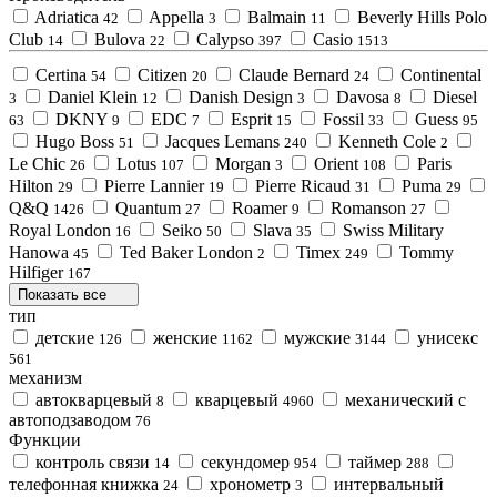
Adriatica
Appella
Balmain
Beverly Hills Polo
42
3
11
Club
Bulova
Calypso
Casio
14
22
397
1513
Certina
Citizen
Claude Bernard
Continental
54
20
24
Daniel Klein
Danish Design
Davosa
Diesel
3
12
3
8
DKNY
EDC
Esprit
Fossil
Guess
63
9
7
15
33
95
Hugo Boss
Jacques Lemans
Kenneth Cole
51
240
2
Le Chic
Lotus
Morgan
Orient
Paris
26
107
3
108
Hilton
Pierre Lannier
Pierre Ricaud
Puma
29
19
31
29
Q&Q
Quantum
Roamer
Romanson
1426
27
9
27
Royal London
Seiko
Slava
Swiss Military
16
50
35
Hanowa
Ted Baker London
Timex
Tommy
45
2
249
Hilfiger
167
Показать все
тип
детские
женские
мужские
унисекс
126
1162
3144
561
механизм
автокварцевый
кварцевый
механический с
8
4960
автоподзаводом
76
Функции
контроль связи
секундомер
таймер
14
954
288
телефонная книжка
хронометр
интервальный
24
3