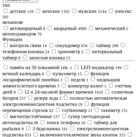
тип
детские
женские
мужские
унисекс
126
1162
3144
561
механизм
автокварцевый
кварцевый
механический с
8
4960
автоподзаводом
76
Функции
контроль связи
секундомер
таймер
14
954
288
телефонная книжка
хронометр
интервальный
24
3
таймер
записная книжка
8
15
память на 50 показаний сек.
LED индикатор
1
199
вечный календарь
пульсометр
функция
6
15
логарифмической линейки
неделя
индикация
3
1
зимнего/летнего времени
конвертер валют
счетчик
3
1
дней
12 и 24-часовой формат времени
солнечная
8
1610
батарея
резерв хода
полностью автоматическая
257
2
электролюминесцентная подсветка
функция
19
перемещения стрелок
глубиномер
тахиметр
62
11
251
магнитоустойчивые
супер светодиодная
157
автоподсветка
поиск телефона
таймер для
98
16
рыбалки
3 будильника
электролюминесцентная
8
161
подсветка
включение/отключение звука кнопок
833
353