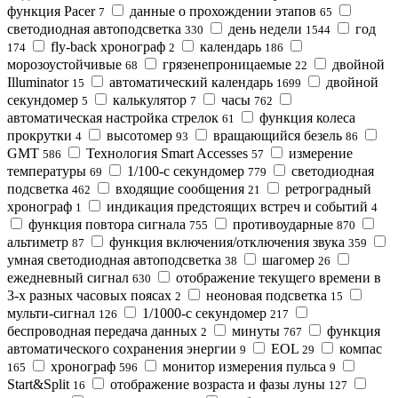
функция Pacer
данные о прохождении этапов
7
65
светодиодная автоподсветка
день недели
год
330
1544
fly-back хронограф
календарь
174
2
186
морозоустойчивые
грязенепроницаемые
двойной
68
22
Illuminator
автоматический календарь
двойной
15
1699
секундомер
калькулятор
часы
5
7
762
автоматическая настройка стрелок
функция колеса
61
прокрутки
высотомер
вращающийся безель
4
93
86
GMT
Технология Smart Accesses
измерение
586
57
температуры
1/100-с секундомер
светодиодная
69
779
подсветка
входящие сообщения
ретроградный
462
21
хронограф
индикация предстоящих встреч и событий
1
4
функция повтора сигнала
противоударные
755
870
альтиметр
функция включения/отключения звука
87
359
умная светодиодная автоподсветка
шагомер
38
26
ежедневный сигнал
отображение текущего времени в
630
3-х разных часовых поясах
неоновая подсветка
2
15
мульти-сигнал
1/1000-с секундомер
126
217
беспроводная передача данных
минуты
функция
2
767
автоматического сохранения энергии
EOL
компас
9
29
хронограф
монитор измерения пульса
165
596
9
Start&Split
отображение возраста и фазы луны
16
127