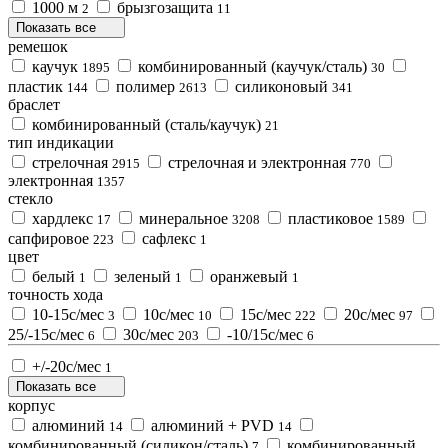
1000 м
брызгозащита
2
11
Показать все
ремешок
каучук
комбинированный (каучук/сталь)
1895
30
пластик
полимер
силиконовый
144
2613
341
браслет
комбинированный (сталь/каучук)
21
тип индикации
стрелочная
стрелочная и электронная
2915
770
электронная
1357
стекло
xардлекс
минеральное
пластиковое
17
3208
1589
сапфировое
сафлекс
223
1
цвет
белый
зеленый
оранжевый
1
1
1
точность хода
10-15с/мес
10с/мес
15с/мес
20с/мес
3
10
222
97
25/-15с/мес
30с/мес
-10/15с/мес
6
203
6
+/-20с/мес
1
Показать все
корпус
алюминий
алюминий + PVD
14
14
комбинированный (силикон/сталь)
комбинированный
7