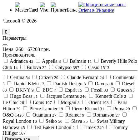
Часовой © 2026
Параметры
Цена
260
-
67203
грн.
Производитель
Adriatica
Appella
Balmain
Beverly Hills Polo
42
3
11
Club
Bulova
Calypso
Casio
14
22
397
1513
Certina
Citizen
Claude Bernard
Continental
54
20
24
Daniel Klein
Danish Design
Davosa
Diesel
3
12
3
8
DKNY
EDC
Esprit
Fossil
Guess
63
9
7
15
33
95
Hugo Boss
Jacques Lemans
Kenneth Cole
51
240
2
Le Chic
Lotus
Morgan
Orient
Paris
26
107
3
108
Hilton
Pierre Lannier
Pierre Ricaud
Puma
29
19
31
29
Q&Q
Quantum
Roamer
Romanson
1426
27
9
27
Royal London
Seiko
Slava
Swiss Military
16
50
35
Hanowa
Ted Baker London
Timex
Tommy
45
2
249
Hilfiger
167
Показать все