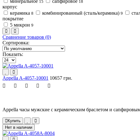
минеральное
сапфировое
15
18
корпус
керамика
комбинированный (сталь/керамика)
ста
8
9
покрытие
5 микрон
9
Сравнение товаров (0)
Сортировка:
Показать:
Appella A-4057-10001
10657 грн.
Appella часы мужские с керамическим браслетом и сапфировым
Купить
Нет в наличии