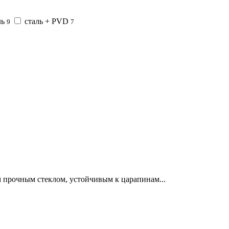
ль
сталь + PVD
9
7
 прочным стеклом, устойчивым к царапинам...