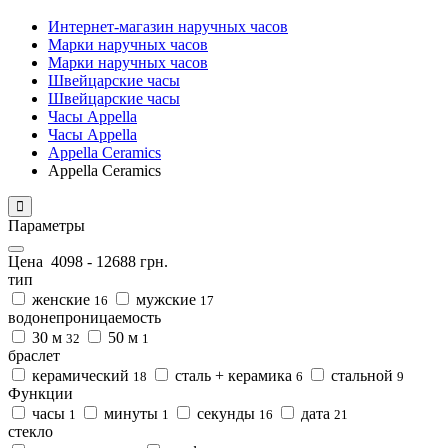
Интернет-магазин наручных часов
Марки наручных часов
Марки наручных часов
Швейцарские часы
Швейцарские часы
Часы Appella
Часы Appella
Appella Ceramics
Appella Ceramics
Параметры
Цена
4098
-
12688
грн.
тип
женские
мужские
16
17
водонепроницаемость
30 м
50 м
32
1
браслет
керамический
сталь + керамика
стальной
18
6
9
Функции
часы
минуты
секунды
дата
1
1
16
21
стекло