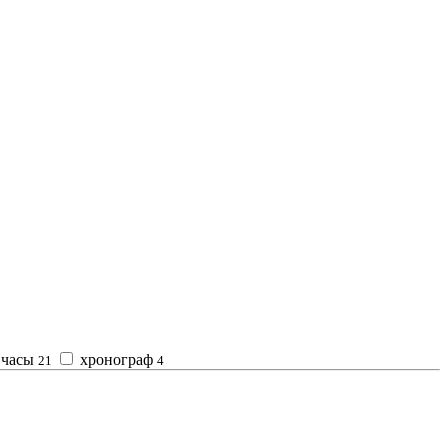
часы
хронограф
21
4