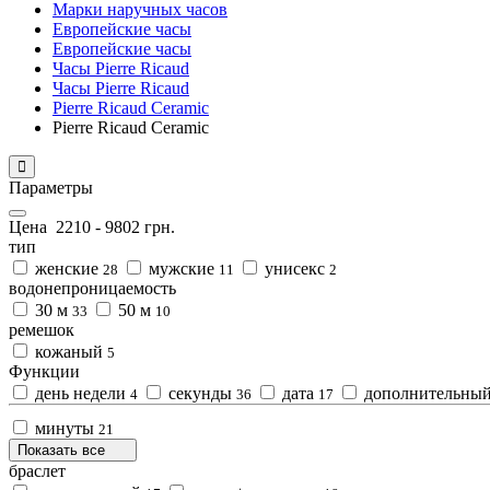
Марки наручных часов
Европейские часы
Европейские часы
Часы Pierre Ricaud
Часы Pierre Ricaud
Pierre Ricaud Ceramic
Pierre Ricaud Ceramic
Параметры
Цена
2210
-
9802
грн.
тип
женские
мужские
унисекс
28
11
2
водонепроницаемость
30 м
50 м
33
10
ремешок
кожаный
5
Функции
день недели
секунды
дата
дополнительный 
4
36
17
минуты
21
Показать все
браслет