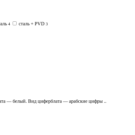
таль
сталь + PVD
4
3
та — белый. Вид циферблата — арабские цифры ..