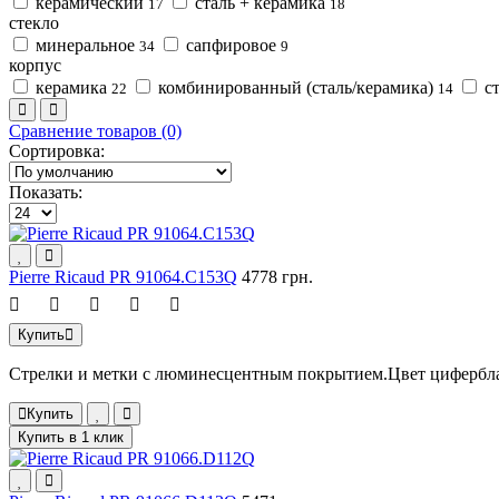
керамический
сталь + керамика
17
18
стекло
минеральное
сапфировое
34
9
корпус
керамика
комбинированный (сталь/керамика)
с
22
14
Сравнение товаров (0)
Сортировка:
Показать:
Pierre Ricaud PR 91064.C153Q
4778 грн.
Купить
Стрелки и метки с люминесцентным покрытием.Цвет цифербла
Купить
Купить в 1 клик