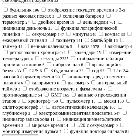
светодиодная подсветка
32
будильник
отображение текущего времени в 3-х
196
разных часовых поясах
солнечная батарея
3
3
термометр
двойное время
день недели
24
19
761
индикация день-ночь
функция логарифмической
25
линейки
секундомер
минуты
компас
4
147
549
33
ежедневный сигнал
тахиметр
Start&Split
3
141
16
таймер
вечный календарь
дата
альтиметр
44
5
1578
4
ретроградный хронограф
календарь
измерение
1
25
температуры
секунды
отображение таблицы
4
2235
приливов-отливов
вибросигнал
вращающийся
6
8
безель
GPS
3 будильника
год
12 и 24-
33
6
23
93
часовой формат времени
индикатор зарядa элемента
99
питания
калориметр
шагомер
интервальный
6
6
5
таймер
отображение возраста и фазы луны
2
7
противоударные
GMT
данные о прохождении
54
165
этапов
хронограф
пульсометр
месяц
8
450
15
150
сплит-хронограф
автоматический календарь
54
160
глубиномер
электролюминесцентная подсветка
2
547
индикатор запаса хода
индикация зимнего/летнего
11
времени
мировое время
1/20-с секундомер
3
14
9
монитор измерения пульса
функция повтора сигнала
7
81