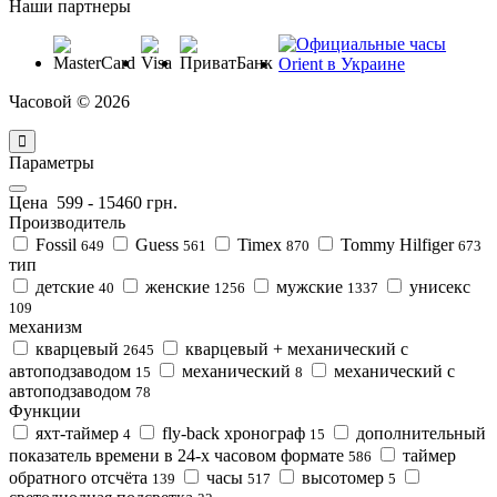
Наши партнеры
Часовой © 2026
Параметры
Цена
599
-
15460
грн.
Производитель
Fossil
Guess
Timex
Tommy Hilfiger
649
561
870
673
тип
детские
женские
мужские
унисекс
40
1256
1337
109
механизм
кварцевый
кварцевый + механический с
2645
автоподзаводом
механический
механический с
15
8
автоподзаводом
78
Функции
яхт-таймер
fly-back хронограф
дополнительный
4
15
показатель времени в 24-х часовом формате
таймер
586
обратного отсчёта
часы
высотомер
139
517
5