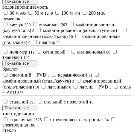
Показать все
водонепроницаемость
30 м
50 м
100 м
200 м
985
1249
474
36
ремешок
каучук
кожаный
комбинированный
329
1203
(каучук/сталь)
комбинированный (кожа/латунный)
8
1
комбинированный (кожа/ткань)
комбинированный
20
(сталь/кожа)
пластик
9
24
полимер
сатиновый
силиконовый
119
4
60
тканевый
145
Показать все
браслет
алюминий + PVD
керамический
5
11
комбинированный (сталь/каучук)
комбинированный
3
(сталь/пластик)
латунный
латунь + PVD
сталь
10
6
3
+ PVD
378
стальной
стальной с позолотой
393
10
Показать все
тип индикации
стрелочная
стрелочная и электронная
2525
34
электронная
186
стекло