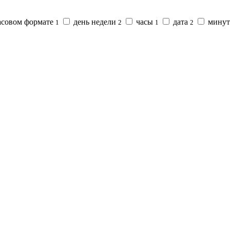
часовом формате
день недели
часы
дата
мину
1
2
1
2