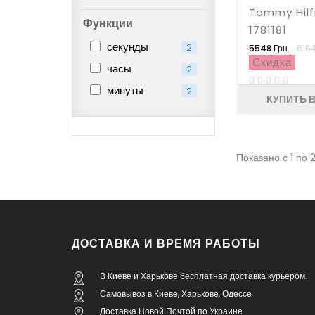
Tommy Hilf
Функции
1781181
секунды
2
5548 Грн.
6164
Скидка
часы
2
минуты
2
КУПИТЬ В
Показано с 1 по 2
ДОСТАВКА И ВРЕМЯ РАБОТЫ
В Киеве и Харькове бесплатная доставка курьером.
Самовывоз в Киеве, Харькове, Одессе
Доставка Новой Почтой по Украине