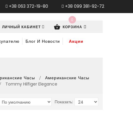
+38 063 372-19-80
+38 099 381-92-72
0
ЛИЧНЫЙ КАБИНЕТ
КОРЗИНА
купателю
Блог И Новости
Акции
риканские Часы
Американские Часы
Tommy Hilfiger Elegance
Показать: