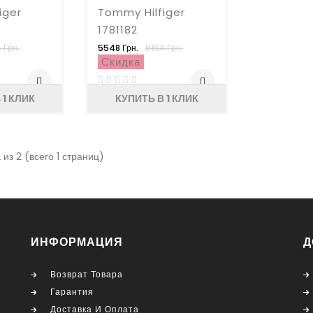
iger
Tommy Hilfiger
1781182
 Грн.
5548 Грн.
6164 Грн.
Скидка
 1 КЛИК
КУПИТЬ В 1 КЛИК
 из 2 (всего 1 страниц)
ИНФОРМАЦИЯ
Д
Возврат Товара
Гарантия
Доставка И Оплата