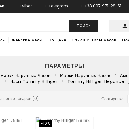
ей!
Viber
Telegram
+38 097 971-28-51
ПОИСК
асы
Женские Часы
По Цене
Стили И Типы Часов
По
ПАРАМЕТРЫ
Марки Наручных Часов
Марки Наручных Часов
Аме
r
Часы Tommy Hilfiger
Tommy Hilfiger Elegance
авнение товаров (0)
Сортировка:
-10%