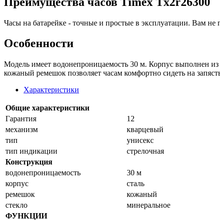
Преимущества часов Timex Tx2r26300
Часы на батарейке - точные и простые в эксплуатации. Вам не 
Особенности
Модель имеет водонепроницаемость 30 м. Корпус выполнен из 
кожаный ремешок позволяет часам комфортно сидеть на запяст
Характеристики
Общие характеристики
Гарантия
12
механизм
кварцевый
тип
унисекс
тип индикации
стрелочная
Конструкция
водонепроницаемость
30 м
корпус
сталь
ремешок
кожаный
стекло
минеральное
ФУНКЦИИ