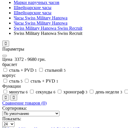
Марки наручных часов
Швейцарские часы
Швейцарские часы
Часы Swiss Military Hanowa
Часы Swiss Military Hanowa
Swiss Military Hanowa Swiss Recruit
Swiss Military Hanowa Swiss Recruit
Параметры
Цена
3372
-
9680
грн.
браслет
сталь + PVD
стальной
1
5
корпус
сталь
сталь + PVD
5
1
Функции
минуты
секунды
хронограф
день недели
6
6
3
3
Сравнение товаров (0)
Сортировка:
Показать: