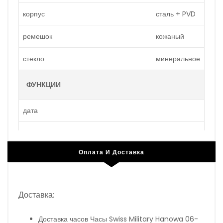
корпус
сталь + PVD
ремешок
кожаный
стекло
минеральное
ФУНКЦИИ
дата
дополнительный показатель времени
в 24-х часовом формате
Оплата И Доставка
минуты
секунды
Доставка:
часы
Доставка часов Часы Swiss Military Hanowa 06-