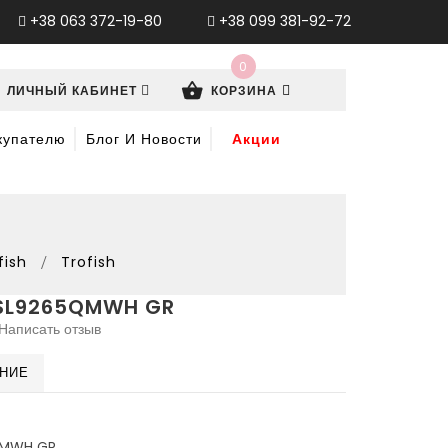
+38 063 372-19-80
+38 099 381-92-72
0
ЛИЧНЫЙ КАБИНЕТ
КОРЗИНА
купателю
Блог И Новости
Акции
fish
Trofish
SL9265QMWH GR
Написать отзыв
ЕНИЕ
QMWH GR