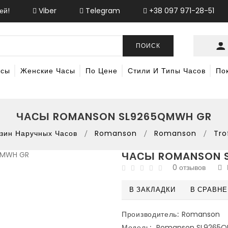
ей!
Viber
Telegram
+38 097 971-28-51
ПОИСК
асы
Женские Часы
По Цене
Стили И Типы Часов
По
ЧАСЫ ROMANSON SL9265QMWH GR
зин Наручных Часов
Romanson
Romanson
Tro
ЧАСЫ ROMANSON 
0 отзывов
В ЗАКЛАДКИ
В СРАВН
Производитель:
Romanson
Модель:
Romanson SL9265