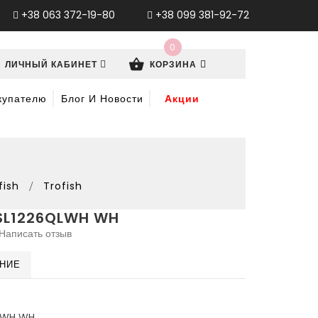
+38 063 372-19-80
+38 099 381-92-72
0
ЛИЧНЫЙ КАБИНЕТ
КОРЗИНА
купателю
Блог И Новости
Акции
fish
Trofish
SL1226QLWH WH
Написать отзыв
ЕНИЕ
LWH WH