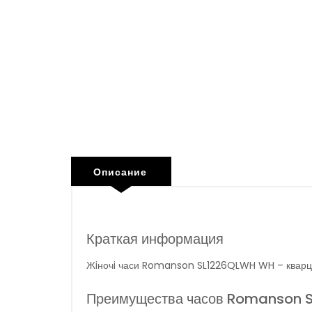
Описание
Краткая информация
Жiночi часи Romanson SL1226QLWH WH – квар
Преимущества часов Romanson