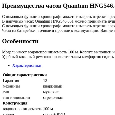
Преимущества часов Quantum HNG546.
С помощью функции хронографа можете измерять отрезки врем
В наручных часах Quantum HNG546.851 можно принимать душ, п
С помощью функции хронографа можете измерять отрезки врем
Часы на батарейке - точные и простые в эксплуатации. Вам не 
Особенности
Модель имеет водонепроницаемость 100 м. Корпус выполнен из
Удобный кожаный ремешок позволяет часам комфортно сидеть н
Характеристики
Общие характеристики
Гарантия
12
механизм
кварцевый
тип
мужские
тип индикации
стрелочная
Конструкция
водонепроницаемость
100 м
корпус
сталь + PVD