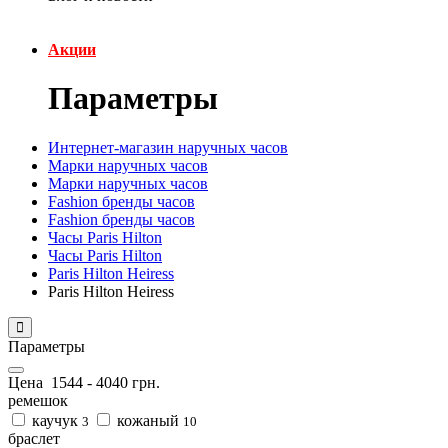
Акции
Параметры
Интернет-магазин наручных часов
Марки наручных часов
Марки наручных часов
Fashion бренды часов
Fashion бренды часов
Часы Paris Hilton
Часы Paris Hilton
Paris Hilton Heiress
Paris Hilton Heiress
Параметры
Цена
1544
-
4040
грн.
ремешок
каучук
кожаный
3
10
браслет