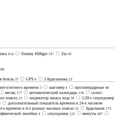
imex
Tommy Hilfiger
Ziz
614
337
95
200
 безель
GPS
3 будильника
37
6
23
него/летнего времени
шагомер
противоударные
3
4
48
месяц
автоматический календарь
сплит-
177
139
вых поясах
индикатор запаса хода
1/20-с секундомер
23
20
дополнительный показатель времени в 24-х часовом
5
го времени в 4-х разных часовых поясах
будильник
33
175
ифмической линейки
секундомер
минуты
4
122
467