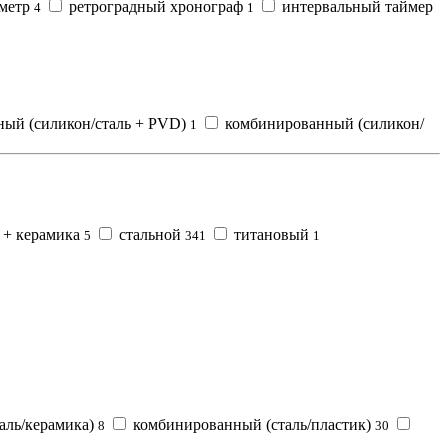
метр
ретроградный хронограф
интервальный таймер
4
1
ый (силикон/сталь + PVD)
комбинированный (силикон/
1
 + керамика
стальной
титановый
5
341
1
аль/керамика)
комбинированный (сталь/пластик)
8
30