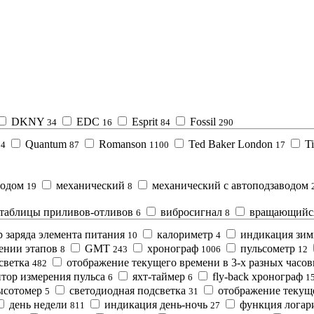
DKNY
EDC
Esprit
Fossil
34
16
84
290
o
Quantum
Romanson
Ted Baker London
T
4
87
1100
17
водом
механический
механический с автоподзаводом
19
8
таблицы приливов-отливов
вибросигнал
вращающийся
6
8
 зарядa элемента питания
калориметр
индикация зим
10
4
ении этапов
GMT
хронограф
пульсометр
8
243
1006
12
светка
отображение текущего времени в 3-х разных часо
482
тор измерения пульса
яхт-таймер
fly-back хронограф
6
6
1
ысотомер
светодиодная подсветка
отображение текуще
5
31
день недели
индикация день-ночь
функция логар
811
27