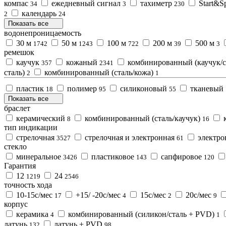
компас
ежедневный сигнал
тахиметр
Start&Sp
34
3
230
календарь
2
24
Показать все
водонепроницаемость
30 м
50 м
100 м
200 м
500 м
1742
1243
722
39
3
ремешок
каучук
кожаный
комбинированный (каучук/с
357
2341
сталь)
комбинированный (сталь/кожа)
2
1
пластик
полимер
силиконовый
тканевый
18
95
55
Показать все
браслет
керамический
комбинированный (сталь/каучук)
к
8
16
тип индикации
стрелочная
стрелочная и электронная
электро
3527
61
стекло
минеральное
пластиковое
сапфировое
3426
143
120
Гарантия
12
24
1219
2546
точность хода
10-15с/мес
+15/ -20с/мес
15с/мес
20с/мес
17
4
2
9
корпус
керамика
комбинированный (силикон/сталь + PVD)
4
1
латунь
латунь + PVD
132
98