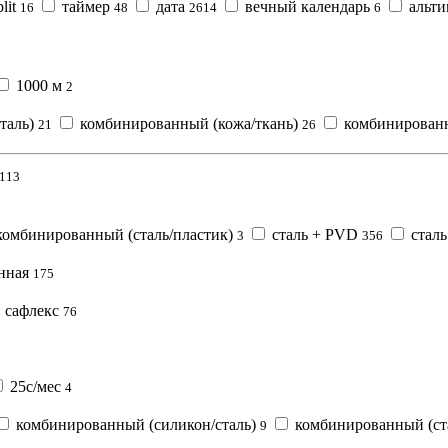
lit
таймер
дата
вечный календарь
альти
16
48
2614
6
1000 м
2
таль)
комбинированный (кожа/ткань)
комбинированн
21
26
113
омбинированный (сталь/пластик)
сталь + PVD
сталь
3
356
нная
175
сафлекс
76
25с/мес
4
комбинированный (силикон/сталь)
комбинированный (ст
9