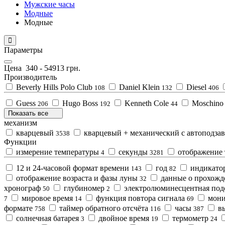
Мужские часы
Модные
Модные
Параметры
Цена
340
-
54913
грн.
Производитель
Beverly Hills Polo Club
Daniel Klein
Diesel
108
132
406
Guess
Hugo Boss
Kenneth Cole
Moschin
206
192
44
Показать все
механизм
кварцевый
кварцевый + механический с автоподза
3538
Функции
измерение температуры
секунды
отображение 
4
3281
12 и 24-часовой формат времени
год
индикатор
143
82
отображение возраста и фазы луны
данные о прохожд
32
хронограф
глубиномер
электролюминесцентная под
50
2
мировое время
функция повтора сигнала
мони
7
14
69
формате
таймер обратного отсчёта
часы
в
758
116
387
солнечная батарея
двойное время
термометр
3
19
24