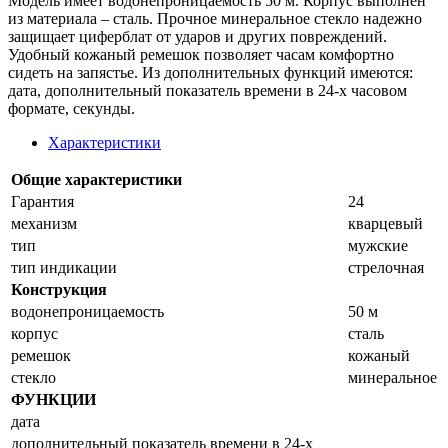
Модель имеет водонепроницаемость 50 м. Корпус выполнен
из материала – сталь. Прочное минеральное стекло надежно
защищает циферблат от ударов и других повреждений.
Удобный кожаный ремешок позволяет часам комфортно
сидеть на запястье. Из дополнительных функций имеются:
дата, дополнительный показатель времени в 24-х часовом
формате, секунды.
Характеристики
Общие характеристики
Гарантия
24
механизм
кварцевый
тип
мужские
тип индикации
стрелочная
Конструкция
водонепроницаемость
50 м
корпус
сталь
ремешок
кожаный
стекло
минеральное
ФУНКЦИИ
дата
дополнительный показатель времени в 24-х