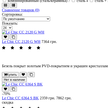
комбинированный (сталь/керамика)
сталь
сталь 
7
4
Сравнение товаров (0)
Сортировка:
Показать:
Le Chic CC 2120 G WH
7364 грн.
Безель покрыт золотым PVD-покрытием и украшен кристаллами
Купить
Нет в наличии
-70%
Le Chic CC 6364 S BK
2359 грн.
7862 грн.
скидка