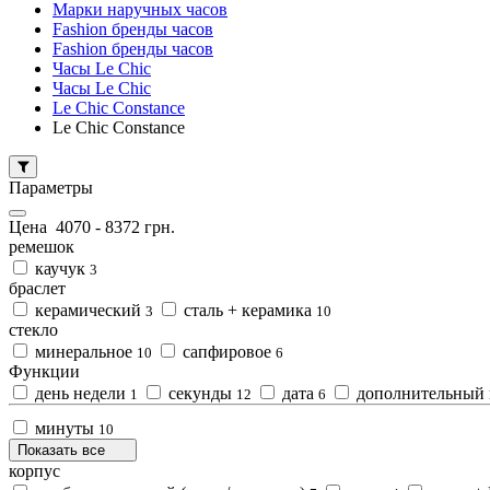
Марки наручных часов
Fashion бренды часов
Fashion бренды часов
Часы Le Chic
Часы Le Chic
Le Chic Constance
Le Chic Constance
Параметры
Цена
4070
-
8372
грн.
ремешок
каучук
3
браслет
керамический
сталь + керамика
3
10
стекло
минеральное
сапфировое
10
6
Функции
день недели
секунды
дата
дополнительный п
1
12
6
минуты
10
Показать все
корпус