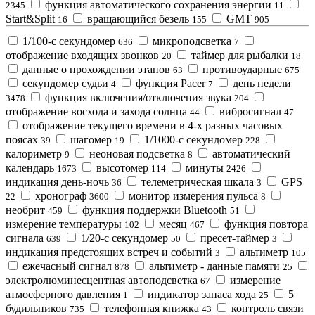
функция автоматического сохранения энергии
2345
11
Start&Split
вращающийся безель
GMT
16
155
905
1/100-с секундомер
микроподсветка
636
7
отображение входящих звонков
таймер для рыбалки
20
18
данные о прохождении этапов
противоударные
63
675
секундомер судьи
функция Pacer
день недели
4
7
функция включения/отключения звука
3478
204
отображение восхода и захода солнца
вибросигнал
44
47
отображение текущего времени в 4-х разных часовых
поясах
шагомер
1/1000-с секундомер
39
19
228
калориметр
неоновая подсветка
автоматический
9
8
календарь
высотомер
минуты
1673
114
2426
индикация день-ночь
телеметрическая шкала
GPS
36
3
хронограф
монитор измерения пульса
22
3600
8
необрит
функция поддержки Bluetooth
459
51
измерение температуры
месяц
функция повтора
102
467
сигнала
1/20-с секундомер
пресет-таймер
639
50
3
индикация предстоящих встреч и событий
альтиметр
3
105
ежечасный сигнал
альтиметр - данные памяти
878
25
электролюминесцентная автоподсветка
измерение
67
атмосферного давления
индикатор запаса хода
5
1
25
будильников
телефонная книжка
контроль связи
735
43