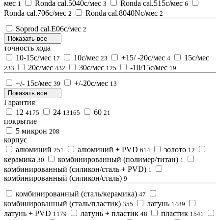
мес
Ronda cal.5040с/мес
Ronda cal.515с/мес
1
3
6
Ronda cal.706с/мес
Ronda cal.8040Nс/мес
2
2
Soprod cal.E06с/мес
2
Показать все
точность хода
10-15с/мес
10с/мес
+15/ -20с/мес
15с/мес
17
23
4
20с/мес
30с/мес
-10/15с/мес
233
432
125
19
+/- 15с/мес
+/-20с/мес
39
13
Показать все
Гарантия
12
24
60
4175
13165
21
покрытие
5 микрон
208
корпус
алюминий
алюминий + PVD
золото
251
614
12
керамика
комбинированный (полимер/титан)
30
1
комбинированный (силикон/сталь + PVD)
1
комбинированный (силикон/сталь)
9
комбинированный (сталь/керамика)
47
комбинированный (сталь/пластик)
латунь
355
1489
латунь + PVD
латунь + пластик
пластик
1179
48
1541