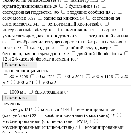
Технология Smart Accesses
тахиметр
81
1113
мультифункциональные
3 будильника
20
131
светодиодная подсветка
входящие сообщения
405
20
секундомер
записная книжка
светодиодная
1099
14
автоподсветка
ретроградный хронограф
341
6
интервальный таймер
напоминание
год
10
14
182
умная светодиодная автоподсветка
ежедневный сигнал
51
отображение текущего времени в 3-х разных часовых
620
поясах
календарь
двойной секундомер
23
200
5
беспроводная передача данных
двойной Illuminator
2
14
12 и 24-часовой формат времени
1634
Показать все
водонепроницаемость
30 м
50 м
100 м
200 м
220
6296
4728
5021
1106
м
300 м
500 м
7
21
5
1000 м
брызгозащита
3
84
Показать все
ремешок
каучук
кожаный
комбинированный
1313
8144
(каучук/сталь)
комбинированный (кожа/ткань)
22
47
комбинированный (силикон/сталь + PVD)
1
комбинированный (силикон/сталь)
комбинированный
2
(сталь/кожа)
1