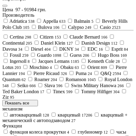
Цена
97
-
91984
грн.
Производитель
Adriatica
Appella
Balmain
Beverly Hills
538
633
5
Polo Club
Bulova
Calypso
Casio
105
106
249
2523
Certina
Citizen
Claude Bernard
298
153
166
Continental
Daniel Klein
Danish Design
205
127
112
Davosa
Diesel
DKNY
EDC
Esprit
34
404
34
16
84
Fossil
Guardo
Guess
Hugo Boss
259
1098
206
169
Ingersoll
Jacques Lemans
Kenneth Cole
8
1185
28
Lotus
Moschino
Obaku
Orient
Pierre
203
4
63
809
Lannier
Pierre Ricaud
Puma
Q&Q
194
326
24
2594
Quantum
Roamer
Romanson
Royal London
62
204
1045
Seiko
Slava
Swiss Military Hanowa
548
666
596
266
Ted Baker London
Timex
Tommy Hilfiger
17
599
304
Ziz
95
Показать все
механизм
автокварцевый
кварцевый
кварцевый +
128
17206
механический с автоподзаводом
27
Функции
функция колеса прокрутки
глубиномер
часы
4
12