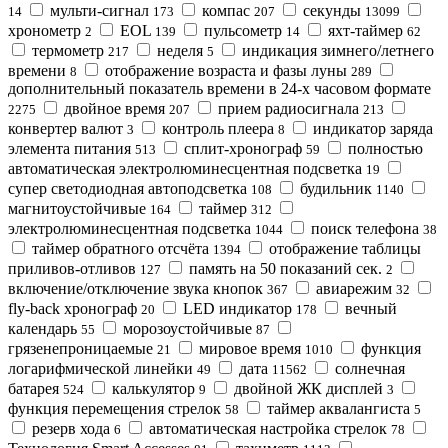
мульти-сигнал
компас
секунды
14
173
207
13099
хронометр
EOL
пульсометр
яхт-таймер
2
139
14
62
термометр
неделя
индикация зимнего/летнего
217
5
времени
отображение возраста и фазы луны
8
289
дополнительный показатель времени в 24-х часовом формате
двойное время
прием радиосигнала
2275
207
213
конвертер валют
контроль плеера
индикатор зарядa
3
8
элемента питания
сплит-хронограф
полностью
513
59
автоматическая электролюминесцентная подсветка
19
супер светодиодная автоподсветка
будильник
108
1140
магнитоустойчивые
таймер
164
312
электролюминесцентная подсветка
поиск телефона
1044
38
таймер обратного отсчёта
отображение таблицы
1394
приливов-отливов
память на 50 показаний сек.
127
2
включение/отключение звука кнопок
авиарежим
367
32
fly-back хронограф
LED индикатор
вечный
20
178
календарь
морозоустойчивые
55
87
грязенепроницаемые
мировое время
функция
21
1010
логарифмической линейки
дата
солнечная
49
11562
батарея
калькулятор
двойной ЖК дисплей
524
9
3
функция перемещения стрелок
таймер аквалангиста
58
5
резерв хода
автоматическая настройка стрелок
6
78