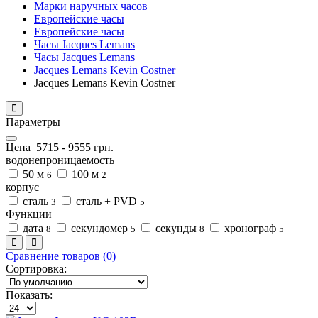
Марки наручных часов
Европейские часы
Европейские часы
Часы Jacques Lemans
Часы Jacques Lemans
Jacques Lemans Kevin Costner
Jacques Lemans Kevin Costner
Параметры
Цена
5715
-
9555
грн.
водонепроницаемость
50 м
100 м
6
2
корпус
сталь
сталь + PVD
3
5
Функции
дата
секундомер
секунды
хронограф
8
5
8
5
Сравнение товаров (0)
Сортировка:
Показать: