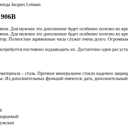
ренда Jacques Lemans
1906B
ени. Для мужчин это дополнение будет особенно полезно во вр
ени. Для мужчин это дополнение будет особенно полезно во вр
ятор. Полностью заряженные часы служат очень долго. Огромным
потребуется постоянно подзаводить их. Достаточно один раз уст
материала – сталь. Прочное минеральное стекло надежно защищ
ье. Из дополнительных функций имеются: дата, дополнительный 
4
варцевый
ужские