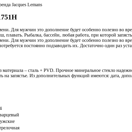
ренда Jacques Lemans
1751H
ени. Для мужчин это дополнение будет особенно полезно во вр
, плавать. Рыбалка, бассейн, любая работа, при которой запяст
ени. Для мужчин это дополнение будет особенно полезно во вр
потребуется постоянно подзаводить их. Достаточно один раз уст
 материала – сталь + PVD. Прочное минеральное стекло надежн
ь на запястье. Из дополнительных функций имеются: дата, допо
4
варцевый
ужские
трелочная