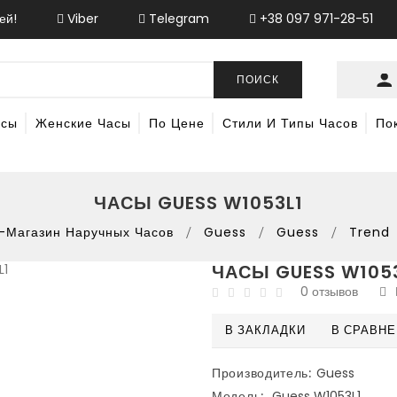
ей!
Viber
Telegram
+38 097 971-28-51
ПОИСК
асы
Женские Часы
По Цене
Стили И Типы Часов
По
ЧАСЫ GUESS W1053L1
-Магазин Наручных Часов
Guess
Guess
Trend
ЧАСЫ GUESS W105
0 отзывов
В ЗАКЛАДКИ
В СРАВН
Производитель:
Guess
Модель:
Guess W1053L1