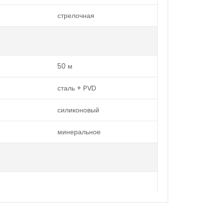
стрелочная
50 м
сталь + PVD
силиконовый
минеральное