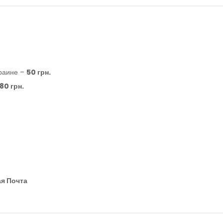
асовом формате
краине –
50 грн.
80 грн.
я Почта