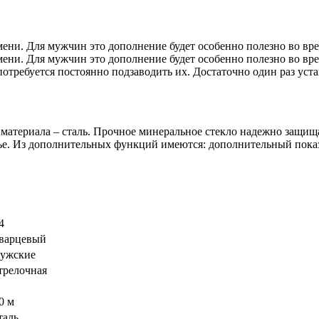
ени. Для мужчин это дополнение будет особенно полезно во вр
ени. Для мужчин это дополнение будет особенно полезно во вр
потребуется постоянно подзаводить их. Достаточно один раз уст
материала – сталь. Прочное минеральное стекло надежно защищ
ье. Из дополнительных функций имеются: дополнительный показ
4
варцевый
ужские
трелочная
0 м
таль