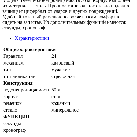
Модель имеет водонепроницаемость 50 м. Корпус выполнен
из материала – сталь. Прочное минеральное стекло надежно
защищает циферблат от ударов и других повреждений.
Удобный кожаный ремешок позволяет часам комфортно
сидеть на запястье. Из дополнительных функций имеются:
секунды, хронограф.
Характеристики
Общие характеристики
Гарантия
24
механизм
кварцевый
тип
мужские
тип индикации
стрелочная
Конструкция
водонепроницаемость
50 м
корпус
сталь
ремешок
кожаный
стекло
минеральное
ФУНКЦИИ
секунды
хронограф