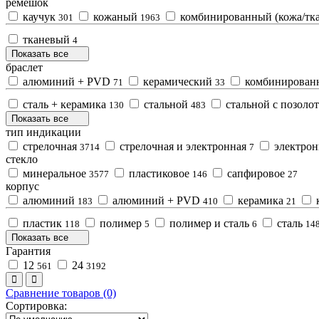
ремешок
каучук
кожаный
комбинированный (кожа/тк
301
1963
тканевый
4
Показать все
браслет
алюминий + PVD
керамический
комбинированн
71
33
сталь + керамика
стальной
стальной с позоло
130
483
Показать все
тип индикации
стрелочная
стрелочная и электронная
электро
3714
7
стекло
минеральное
пластиковое
сапфировое
3577
146
27
корпус
алюминий
алюминий + PVD
керамика
к
183
410
21
пластик
полимер
полимер и сталь
сталь
118
5
6
14
Показать все
Гарантия
12
24
561
3192
Сравнение товаров (0)
Сортировка: