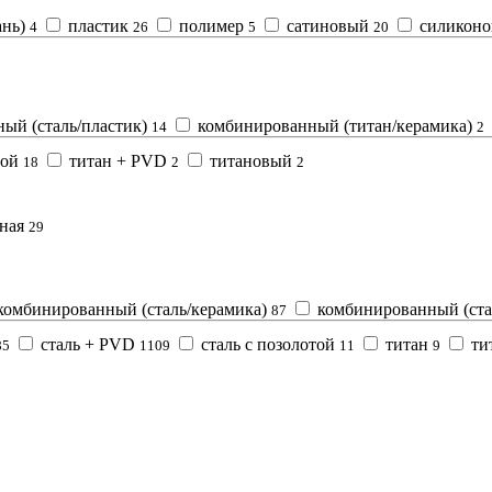
ань)
пластик
полимер
сатиновый
силикон
4
26
5
20
ый (сталь/пластик)
комбинированный (титан/керамика)
14
2
той
титан + PVD
титановый
18
2
2
нная
29
омбинированный (сталь/керамика)
комбинированный (ста
87
сталь + PVD
сталь с позолотой
титан
ти
85
1109
11
9