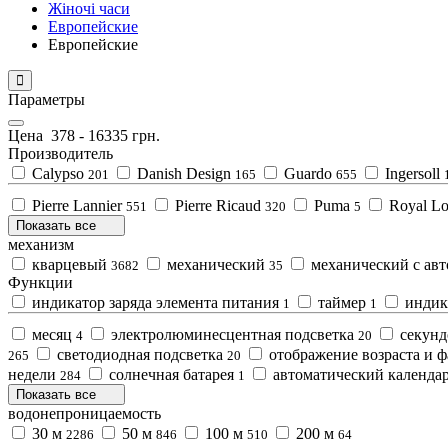
Жiночi часи
Европейские
Европейские
Параметры
Цена
378
-
16335
грн.
Производитель
Calypso
Danish Design
Guardo
Ingersoll
201
165
655
Pierre Lannier
Pierre Ricaud
Puma
Royal L
551
320
5
Показать все
механизм
кварцевый
механический
механический с ав
3682
35
Функции
индикатор зарядa элемента питания
таймер
индик
1
1
месяц
электролюминесцентная подсветка
секун
4
20
светодиодная подсветка
отображение возраста и 
265
20
недели
солнечная батарея
автоматический календа
284
1
Показать все
водонепроницаемость
30 м
50 м
100 м
200 м
2286
846
510
64