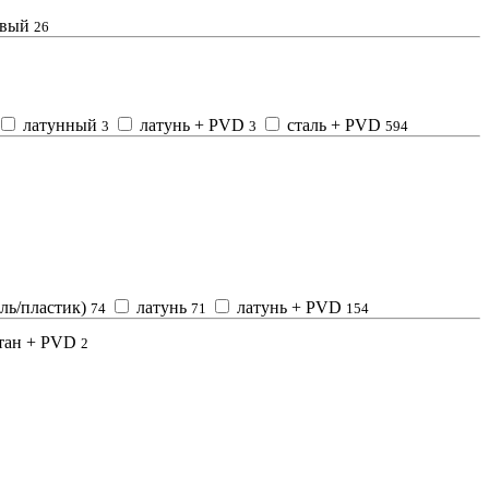
овый
26
латунный
латунь + PVD
сталь + PVD
3
3
594
ль/пластик)
латунь
латунь + PVD
74
71
154
тан + PVD
2