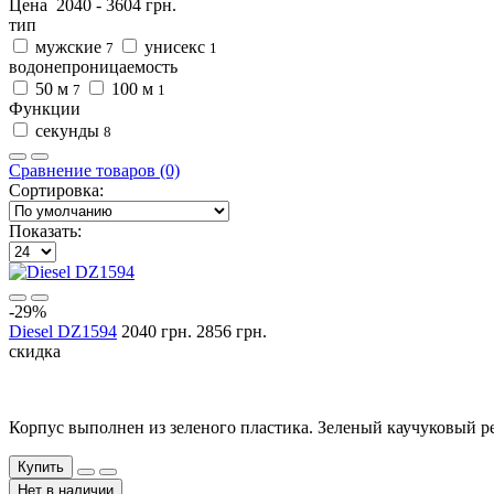
Цена
2040
-
3604
грн.
тип
мужские
унисекс
7
1
водонепроницаемость
50 м
100 м
7
1
Функции
секунды
8
Сравнение товаров (0)
Сортировка:
Показать:
-29%
Diesel DZ1594
2040 грн.
2856 грн.
скидка
Корпус выполнен из зеленого пластика. Зеленый каучуковый р
Купить
Нет в наличии