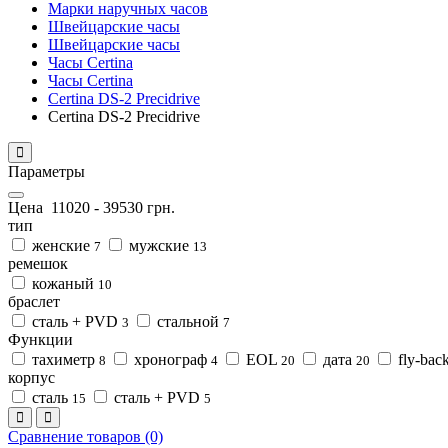
Марки наручных часов
Швейцарские часы
Швейцарские часы
Часы Certina
Часы Certina
Certina DS-2 Precidrive
Certina DS-2 Precidrive
Параметры
Цена
11020
-
39530
грн.
тип
женские
мужские
7
13
ремешок
кожаный
10
браслет
сталь + PVD
стальной
3
7
Функции
тахиметр
хронограф
EOL
дата
fly-bac
8
4
20
20
корпус
сталь
сталь + PVD
15
5
Сравнение товаров (0)