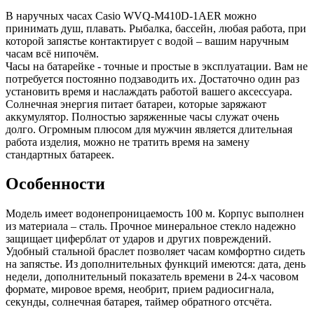
В наручных часах Casio WVQ-M410D-1AER можно
принимать душ, плавать. Рыбалка, бассейн, любая работа, при
которой запястье контактирует с водой – вашим наручным
часам всё нипочём.
Часы на батарейке - точные и простые в эксплуатации. Вам не
потребуется постоянно подзаводить их. Достаточно один раз
установить время и наслаждать работой вашего аксессуара.
Солнечная энергия питает батареи, которые заряжают
аккумулятор. Полностью заряженные часы служат очень
долго. Огромным плюсом для мужчин является длительная
работа изделия, можно не тратить время на замену
стандартных батареек.
Особенности
Модель имеет водонепроницаемость 100 м. Корпус выполнен
из материала – сталь. Прочное минеральное стекло надежно
защищает циферблат от ударов и других повреждений.
Удобный стальной браслет позволяет часам комфортно сидеть
на запястье. Из дополнительных функций имеются: дата, день
недели, дополнительный показатель времени в 24-х часовом
формате, мировое время, необрит, прием радиосигнала,
секунды, солнечная батарея, таймер обратного отсчёта.