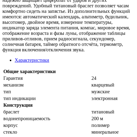
надежно защищает циферблат от ударов и других
повреждений. Удобный титановый браслет позволяет часам
комфортно сидеть на запястье. Из дополнительных функций
имеются: автоматический календарь, альтиметр, будильник,
высотомер, двойное время, измерение температуры,
индикатор зарядa элемента питания, компас, мировое время,
отображение возраста и фазы луны, отображение таблицы
приливов-отливов, прием радиосигнала, секундомер,
солнечная батарея, таймер обратного отсчёта, термометр,
функция включения/отключения звука.
Характеристики
Общие характеристики
Гарантия
24
механизм
кварцевый
тип
мужские
тип индикации
электронная
Конструкция
браслет
титановый
водонепроницаемость
200 м
корпус
полимер
стекло
минеральное