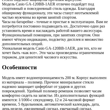
Модель Casio GA-120BB-1AER отлично подойдет под
спортивный и повседневный стиль одежды. Благодаря
обширному функционалу, эти часы станут неотъемлемой
частью мужчины во время занятий спортом.
Часы на батарейке - точные и простые в эксплуатации. Вам не
потребуется постоянно подзаводить их. Достаточно один раз
установить время и наслаждать работой вашего аксессуара.
Функциональный помощник, при занятиях спортом. Они
имеют чёткую индикацию, подсветку дисплея и множество
дополнительных опций.
Уникальная модель Casio GA-120BB-1AER, для тех, кто не
хочет быть «как все». Эти часы произведены ограниченным
тиражом, для ценителей часового искусства.
Особенности
Модель имеет водонепроницаемость 200 м. Корпус выполнен
из материала – полимер. Прочное минеральное стекло
надежно защищает циферблат от ударов и других
повреждений. Удобный полимер ремешок позволяет часам
комфортно сидеть на запястье. Из дополнительных функций
имеются: 1/1000-с секундомер, 12 и 24-часовой формат
времени, 5 будильников, автоматический календарь, дата,
день недели, ежедневный сигнал, ежечасный сигнал,