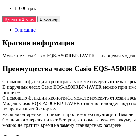
11090 грн.
Купить в 1 клик
В корзину
Описание
Краткая информация
Мужские часы Casio EQS-A500RBP-1AVER – кварцевая модель 
Преимущества часов Casio EQS-A500R
С помощью функции хронографа можете измерять отрезки врем
В наручных часах Casio EQS-A500RBP-1AVER можно принимать д
нипочём.
С помощью функции хронографа можете измерять отрезки врем
Модель Casio EQS-A500RBP-1AVER отлично подойдет под спор
во время занятий спортом.
Часы на батарейке - точные и простые в эксплуатации. Вам не 
Солнечная энергия питает батареи, которые заряжают аккумул
можно не тратить время на замену стандартных батареек.