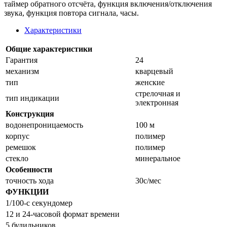
таймер обратного отсчёта, функция включения/отключения
звука, функция повтора сигнала, часы.
Характеристики
Общие характеристики
Гарантия
24
механизм
кварцевый
тип
женские
стрелочная и
тип индикации
электронная
Конструкция
водонепроницаемость
100 м
корпус
полимер
ремешок
полимер
стекло
минеральное
Особенности
точность хода
30с/мес
ФУНКЦИИ
1/100-с секундомер
12 и 24-часовой формат времени
5 будильников