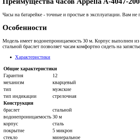
Преимущества часов Appella A-4047-200
Часы на батарейке - точные и простые в эксплуатации. Вам не 
Особенности
Модель имеет водонепроницаемость 30 м. Корпус выполнен из 
стальной браслет позволяет часам комфортно сидеть на запястье
Характеристики
Общие характеристики
Гарантия
12
механизм
кварцевый
тип
мужские
тип индикации
стрелочная
Конструкция
браслет
стальной
водонепроницаемость
30 м
корпус
сталь
покрытие
5 микрон
стекло
минеральное