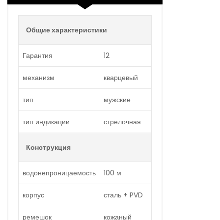
Модель имеет водонепроницаемость 100 м. Корпус
выполнен из материала – сталь + PVD. Прочное
Общие характеристики
минеральное стекло надежно защищает циферблат от
ударов и других повреждений. Удобный кожаный
Гарантия
12
ремешок позволяет часам комфортно сидеть на
запястье. Из дополнительных функций имеются: дата,
механизм
кварцевый
минуты, секунды, тахиметр, хронограф, часы.
тип
мужские
тип индикации
стрелочная
Конструкция
водонепроницаемость
100 м
корпус
сталь + PVD
ремешок
кожаный