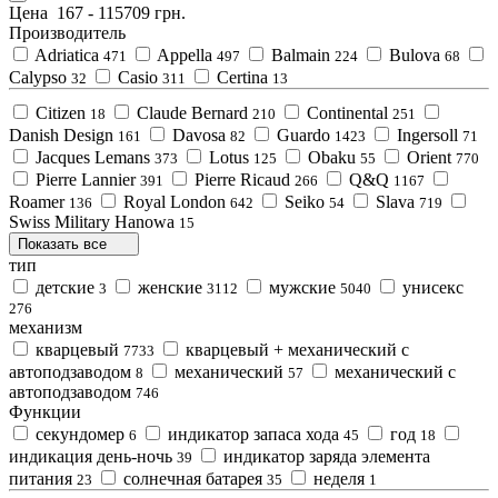
Цена
167
-
115709
грн.
Производитель
Adriatica
Appella
Balmain
Bulova
471
497
224
68
Calypso
Casio
Certina
32
311
13
Citizen
Claude Bernard
Continental
18
210
251
Danish Design
Davosa
Guardo
Ingersoll
161
82
1423
71
Jacques Lemans
Lotus
Obaku
Orient
373
125
55
770
Pierre Lannier
Pierre Ricaud
Q&Q
391
266
1167
Roamer
Royal London
Seiko
Slava
136
642
54
719
Swiss Military Hanowa
15
Показать все
тип
детские
женские
мужские
унисекс
3
3112
5040
276
механизм
кварцевый
кварцевый + механический с
7733
автоподзаводом
механический
механический с
8
57
автоподзаводом
746
Функции
секундомер
индикатор запаса хода
год
6
45
18
индикация день-ночь
индикатор зарядa элемента
39
питания
солнечная батарея
неделя
23
35
1