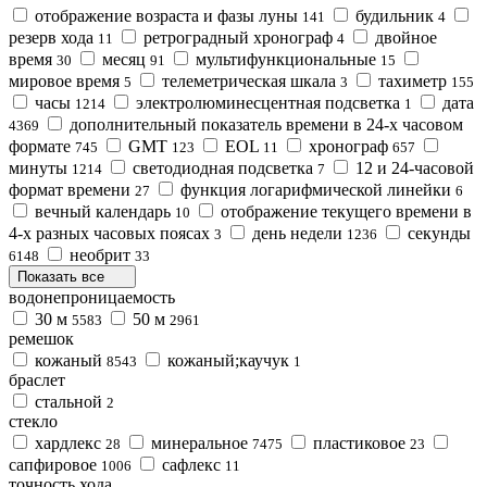
отображение возраста и фазы луны
будильник
141
4
резерв хода
ретроградный хронограф
двойное
11
4
время
месяц
мультифункциональные
30
91
15
мировое время
телеметрическая шкала
тахиметр
5
3
155
часы
электролюминесцентная подсветка
дата
1214
1
дополнительный показатель времени в 24-х часовом
4369
формате
GMT
EOL
хронограф
745
123
11
657
минуты
светодиодная подсветка
12 и 24-часовой
1214
7
формат времени
функция логарифмической линейки
27
6
вечный календарь
отображение текущего времени в
10
4-х разных часовых поясах
день недели
секунды
3
1236
необрит
6148
33
Показать все
водонепроницаемость
30 м
50 м
5583
2961
ремешок
кожаный
кожаный;каучук
8543
1
браслет
стальной
2
стекло
xардлекс
минеральное
пластиковое
28
7475
23
сапфировое
сафлекс
1006
11
точность хода