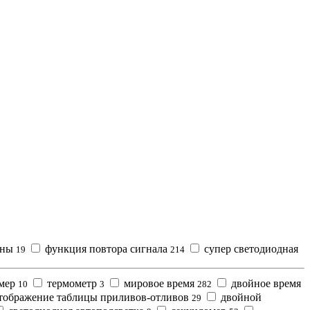
уны
функция повтора сигнала
супер светодиодная
19
214
мер
термометр
мировое время
двойное время
10
3
282
тображение таблицы приливов-отливов
двойной
29