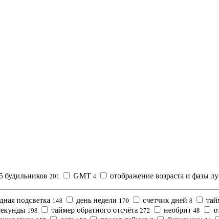
5 будильников
GMT
отображение возраста и фазы л
201
4
дная подсветка
день недели
счетчик дней
тай
148
170
8
екунды
таймер обратного отсчёта
необрит
о
198
272
48