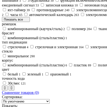
Illuminator
3 будильника
функция включения/отключ
5
50
ежедневный сигнал
записная книжка
неоновая под
53
10
яхт-таймер
противоударные
электролюминесце
39
240
часы
автоматический календарь
электролюми
2
65
263
Показать все
ремешок
комбинированный (каучук/сталь)
полимер
ткан
2
284
браслет
комбинированный (сталь/пластик)
1
тип индикации
стрелочная
стрелочная и электронная
электрон
4
164
стекло
минеральное
290
корпус
комбинированный (сталь/пластик)
пластик
поли
6
89
цвет
белый
зеленый
оранжевый
1
1
1
точность хода
30с/мес
121
Сравнение товаров (0)
Сортировка:
Показать: