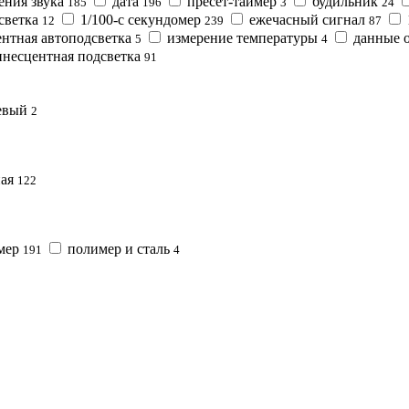
ения звука
дата
пресет-таймер
будильник
185
196
3
24
светка
1/100-с секундомер
ежечасный сигнал
12
239
87
нтная автоподсветка
измерение температуры
данные о
5
4
несцентная подсветка
91
евый
2
ная
122
мер
полимер и сталь
191
4