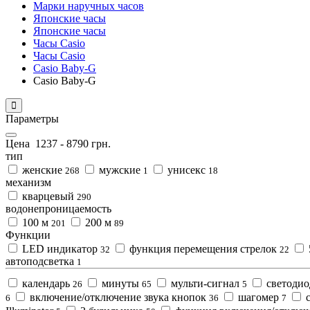
Марки наручных часов
Японские часы
Японские часы
Часы Casio
Часы Casio
Casio Baby-G
Casio Baby-G
Параметры
Цена
1237
-
8790
грн.
тип
женские
мужские
унисекс
268
1
18
механизм
кварцевый
290
водонепроницаемость
100 м
200 м
201
89
Функции
LED индикатор
функция перемещения стрелок
32
22
автоподсветка
1
календарь
минуты
мульти-сигнал
светодио
26
65
5
включение/отключение звука кнопок
шагомер
с
6
36
7