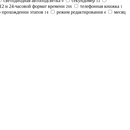
светодиодная автоподсветка
секундомер
9
53
12 и 24-часовой формат времени
телефонная книжка
266
1
 прохождении этапов
режим редактирования
месяц
14
4